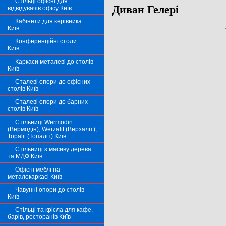
Стільці офісні для
Диван Гелері
відвідувачів офісу Київ
Кабінети для керівника
Київ
Конференційні столи
Київ
Каркаси металеві до столів
Київ
Сталеві опори до офісних
столів Київ
Сталеві опори до барних
столів Київ
Стільниці Wermodin
(Вермодін), Werzalit (Верзаліт),
Topalit (Топаліт) Київ
Стільниці з масиву дерева
та МДФ Київ
Офісні меблі на
металокаркасі Київ
Чавунні опори до столів
Київ
Стільці та крісла для кафе,
барів, ресторанів Київ