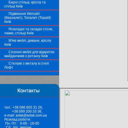
Барні стільці, крісла та
стільці Київ
Підвіконня Werzalit
(Верзалит), Топалит (Topalit)
Київ
Розкладні та складні столи,
лавки, стільці Київ
М'які меблі, дивани, крісла
Київ
Сезонні меблі для відкритих
майданчиків з ротангу Київ
Стелажі з металу в стилі
Лофт
тел. +38 096 605 31 26,
+38 099 200 33 36,
e-mail: artak@artak.com.ua
Розклад роботи:
Пн.-Пт.: 9-00 - 18-00
Сб., Нд.: вихідні