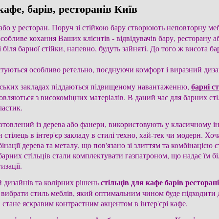
кафе, барів, ресторанів Київ
р або у ресторан. Поруч зі стійкою бару створюють неповторну ме
собливе кохання Ваших клієнтів - відвідувачів бару, ресторану або
ці біля барної стійки, напевно, будуть зайняті. До того ж висота б
ктуються особливо ретельно, поєднуючи комфорт і виразний диза
барні ст
дських закладах піддаються підвищеному навантаженню, 
вляються з високоміцних матеріалів. В даний час для барних сті
ластик.
готовлений із дерева або фанери, використовують у класичному інт
тілець в інтер'єр закладу в стилі техно, хай-тек чи модерн. Хоча,
інації дерева та металу, що пов'язано зі злиттям та комбінацією ст
арних стільців стали комплектувати газпатроном, що надає їм бі
изації.
стільців для кафе барів ресторан
дизайнів та колірних рішень 
вибрати стиль меблів, який оптимальним чином буде підходити д
 стане яскравим контрастним акцентом в інтер'єрі кафе.