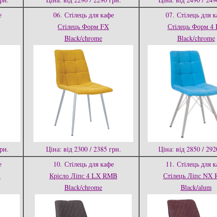
е
06.
Стілець для кафе
07.
Стілець для к
Стілець Форм FX
Стілець Форм 4
Black/chrome
Black/chrome
грн.
Ціна: від 2300 / 2385 грн.
Ціна: від 2850 / 292
е
10.
Стілець для кафе
11.
Стілець для к
d
Крісло Ліпс 4 LX RMB
Стілець Ліпс NX
Black/chrome
Black/alum