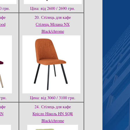
0 грн.
Ціна: від 2600 / 2690 грн.
афе
20.
Стілець для кафе
ood
Стілець Мілана NX
Black/chrome
грн.
Цена: від 3060 / 3100 грн.
афе
24.
Стілець для кафе
HN
Крісло Ніколь HN SQR
Black/chrome