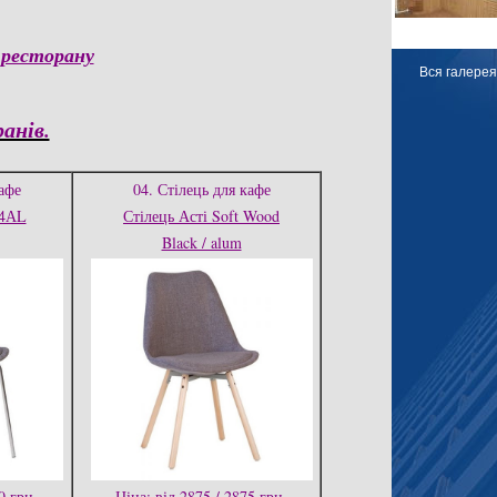
, ресторану
Вся галерея
анів.
афе
04. Стілець для кафе
 4АL
Стілець Асті Soft Wood
Black / alum
0 грн.
Ціна: від 2875 / 2875 грн.