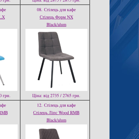
афе
08.
Стілець для кафе
 LX
Стілець Форм NX
Black/alum
0 грн.
Ціна: від 2735 / 2765 грн.
афе
12.
Стілець для кафе
 RMB
Стілець Ліпс Wood RMB
Black/alum