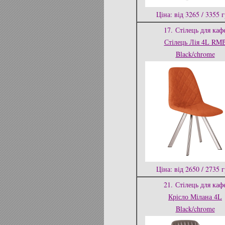
Ціна: від 3265 / 3355 
17.
Стілець для каф
Стілець Лія 4L RM
Black/chrome
Ціна: від 2650 / 2735 
21.
Стілець для каф
Крісло Мілана 4L
Black/chrome