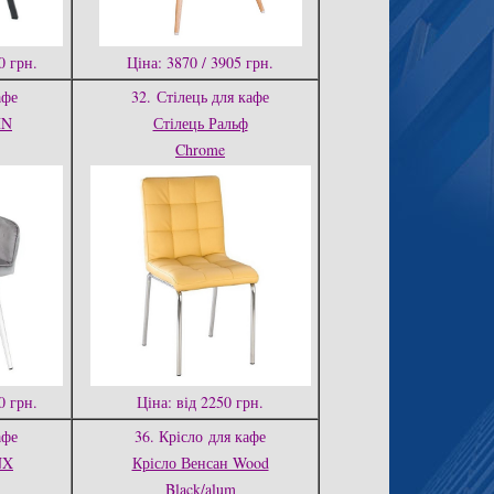
0 грн.
Ціна: 3870 / 3905 грн.
афе
32.
Стілець для кафе
HN
Стілець Ральф
Chrome
0 грн.
Ціна: від 2250 грн.
афе
36. Крісло
для кафе
NX
Крісло Венсан Wood
Black/alum