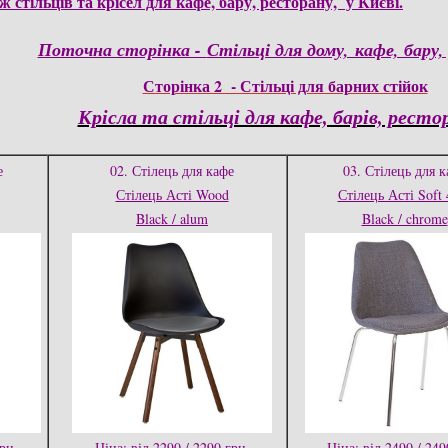
 стільців та крісел для кафе, бару, ресторану, у Києві.
Поточна сторінка -
Стільці для дому, кафе, бару
Сторінка 2 - Стільці для барних стійок
Крісла та стільці для кафе, барів, рестор
е
02. Стілець для кафе
03. Стілець для к
Стілець Асті Wood
Стілець Асті Soft
Black / alum
Black / chrome
грн.
Ціна: від 2290 / 2290 грн.
Ціна: від 2490 / 249