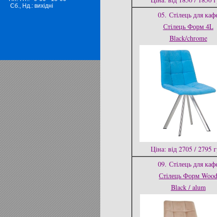
Сб., Нд.: вихідні
05.
Стілець для каф
Стілець Форм 4L
Black/chrome
Ціна: від 2705 / 2795 
09.
Стілець для каф
Стілець Форм Woo
Black / alum