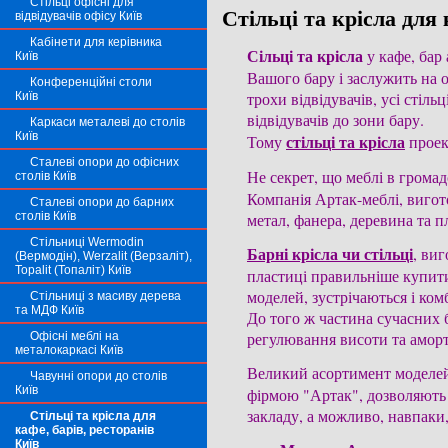
Стільці офісні для
Стільці та крісла для 
відвідувачів офісу Київ
Кабінети для керівника
Сільці та крісла
 у кафе, ба
Київ
Вашого бару і заслужить на о
Конференційні столи
трохи відвідувачів, усі стіль
Київ
відвідувачів до зони бару. 

Каркаси металеві до столів
Київ
стільці та крісла
Тому 
 прое
Сталеві опори до офісних
Не секрет, що меблі в грома
столів Київ
Компанія Артак-меблі, вигото
Сталеві опори до барних
столів Київ
метал, фанера, деревина та п
Стільниці Wermodin
Барні крісла чи стільці
, ви
(Вермодін), Werzalit (Верзаліт),
Topalit (Топаліт) Київ
пластиці правильніше купити с
моделей, зустрічаються і комб
Стільниці з масиву дерева
та МДФ Київ
До того ж частина сучасних б
регулювання висоти та аморт
Офісні меблі на
металокаркасі Київ
Великий асортимент моделей 
Чавунні опори до столів
Київ
фірмою "Артак", дозволяють 
закладу, а можливо, навпаки,
Стільці та крісла для
кафе, барів, ресторанів
Київ