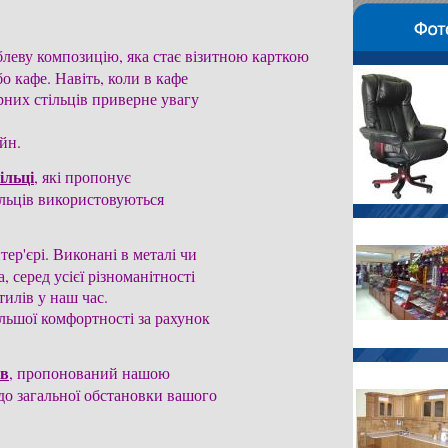
блеву композицію, яка стає візитною карткою 

 кафе. Навіть, коли в кафе 

арних стільців приверне увагу

йн.
ільці
, які пропонує 

льців використовуються 

ер'єрі. Виконані в металі чи

 серед усієї різноманітності 

илів у наш час. 

льшої комфортності за рахунок

ів
, пропонований нашою 

о загальної обстановки вашого
