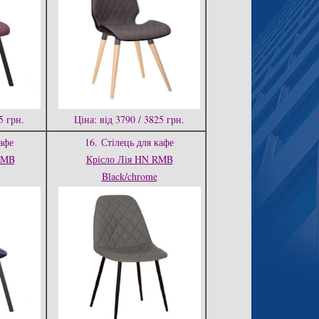
5 грн.
Ціна: від 3790 / 3825 грн.
афе
16.
Стілець для кафе
RMB
Крісло Лія HN RMB
Black/chrome