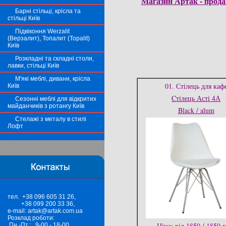
Магазин Артак - продаж
Барні стільці, крісла та
стільці Київ
Підвіконня Werzalit
(Верзалит), Топалит (Topalit)
Київ
Розкладні та складні столи,
лавки, стільці Київ
М'які меблі, дивани, крісла
01. Стілець для каф
Київ
Cтілець Асті 4А
Сезонні меблі для відкритих
майданчиків з ротангу Київ
Black / alum
Стелажі з металу в стилі
Лофт
тел. +38 096 605 31 26,
+38 099 200 33 36,
e-mail: artak@artak.com.ua
Розклад роботи:
Ціна: від 1850 / 1850 
Пн.-Пт.: 9-00 - 18-00