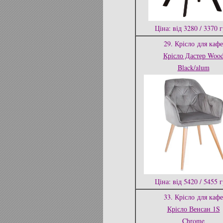
Ціна: від 3280 / 3370 
29. Крісло
для кафе
Крісло Дастер Woo
Black/alum
Ціна: від 5420 / 5455 
33. Крісло
для кафе
Крісло Венсан 1S
Chrome