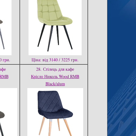
0 грн.
Ціна: від 3140 / 3225 грн.
афе
28.
Стілець для кафе
 RMB
Крісло Николь Wood RMB
Black/alum