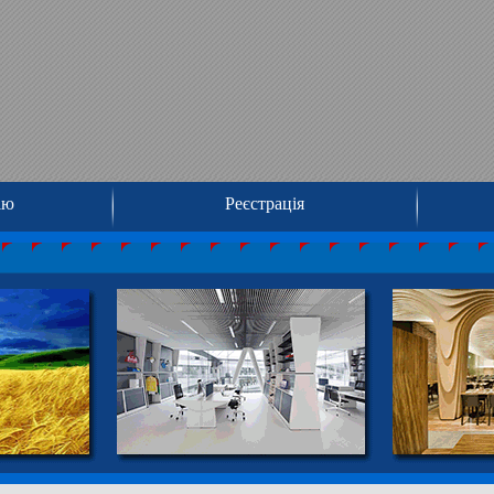
ію
Реєстрація