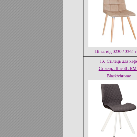
Ціна: від 3230 / 3265 
13.
Стілець для каф
Стілець Ліпс 4L RM
Black/chrome