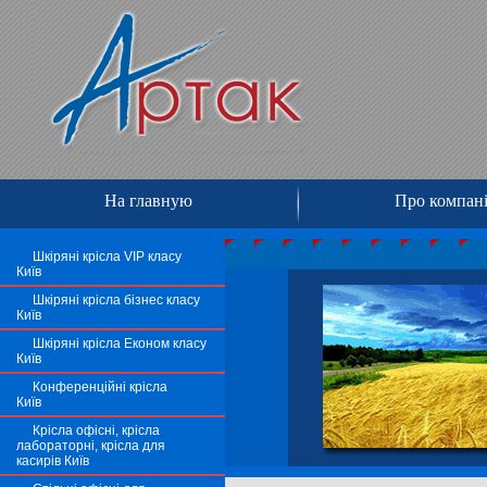
На главную
Про компан
Шкіряні крісла VIP класу
Київ
Шкіряні крісла бізнес класу
Київ
Шкіряні крісла Економ класу
Київ
Конференційні крісла
Київ
Крісла офісні, крісла
лабораторні, крісла для
касирів Київ