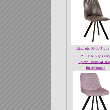
Ціна: від 3040 / 3130 
25.
Стілець для каф
Крісло Ніколь 4L R
Black/chrome