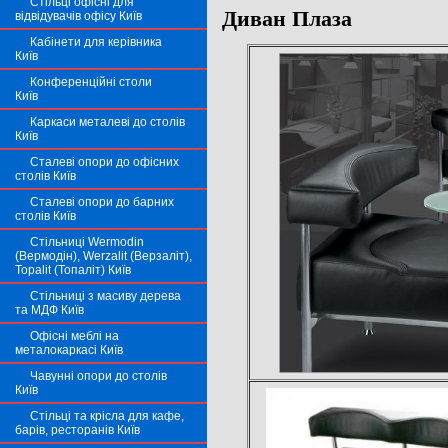
Стільці офісні для
Диван Плаза
відвідувачів офісу Київ
Кабінети для керівника
Київ
Конференційні столи
Київ
Каркаси металеві до столів
Київ
Сталеві опори до офісних
столів Київ
Сталеві опори до барних
столів Київ
Стільниці Wermodin
(Вермодін), Werzalit (Верзаліт),
Topalit (Топаліт) Київ
Стільниці з масиву дерева
та МДФ Київ
Офісні меблі на
металокаркасі Київ
Чавунні опори до столів
Київ
Стільці та крісла для кафе,
барів, ресторанів Київ