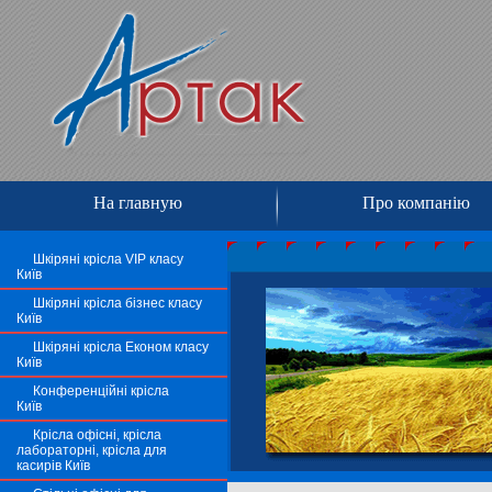
На главную
Про компанію
Шкіряні крісла VIP класу
Київ
Шкіряні крісла бізнес класу
Київ
Шкіряні крісла Економ класу
Київ
Конференційні крісла
Київ
Крісла офісні, крісла
лабораторні, крісла для
касирів Київ