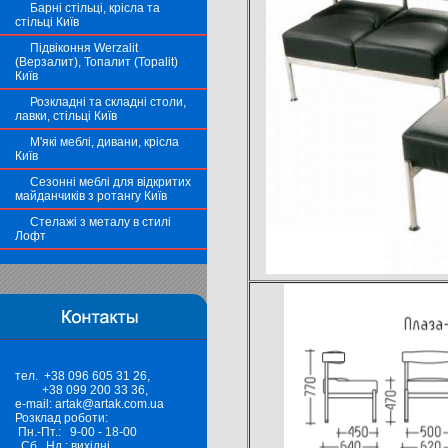
Барні стільці, крісла та
стільці Київ
Підвіконня Werzalit
(Верзалит), Топалит (Topalit)
Київ
Розкладні та складні столи,
лавки, стільці Київ
М'які меблі, дивани, крісла
Київ
Сезонні меблі для відкритих
майданчиків з ротангу Київ
Стелажі з металу в стилі
Лофт
тел. +38 096 605 31 26,
+38 099 200 33 36,
e-mail: artak@artak.com.ua
Розклад роботи:
Пн.-Пт.: 9-00 - 18-00
Сб., Нд.: вихідні