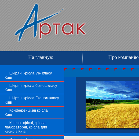
На главную
Про компанію
Шкіряні крісла VIP класу
Київ
Шкіряні крісла бізнес класу
Київ
Шкіряні крісла Економ класу
Київ
Конференційні крісла
Київ
Крісла офісні, крісла
лабораторні, крісла для
касирів Київ