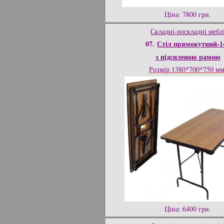
Ціна: 7800 грн.
Складні-роскладні мебл
07.
Стіл прямокутний-1
з підсиленою рамою
Розмір 1380*700*750 м
Ціна: 6400 грн.