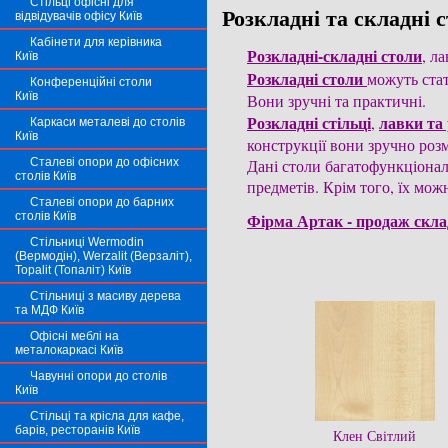
Стільці офісні для
Розкладні та складні с
відвідувачів офісу Київ
Кабінети для керівника
Розкладні-складні столи
Київ
Розкладні столи 
можуть стат
Конференційні столи
Київ
Розкладні стільці
лавки та 
, 
Каркаси металеві до столів
Київ
конструкції вони зручно розм
Сталеві опори до офісних
Дані столи багатофункціональ
столів Київ
предметів. Крім того, їх мож
Сталеві опори до барних
столів Київ
Фірма Артак - продаж склад
Стільниці Wermodin
(Вермодін), Werzalit (Верзаліт),
Topalit (Топаліт) Київ
Стільниці з масиву дерева
та МДФ Київ
Офісні меблі на
металокаркасі Київ
Чавунні опори до столів
Київ
Стільці та крісла для кафе,
барів, ресторанів Київ
Клен Світлий