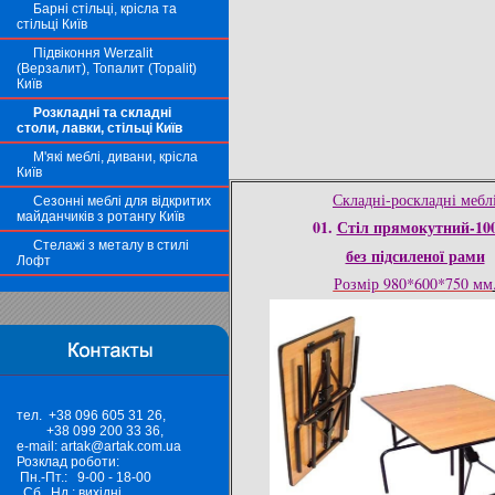
Барні стільці, крісла та
стільці Київ
Підвіконня Werzalit
(Верзалит), Топалит (Topalit)
Київ
Розкладні та складні
столи, лавки, стільці Київ
М'які меблі, дивани, крісла
Київ
Складні-роскладні мебл
Сезонні меблі для відкритих
майданчиків з ротангу Київ
01.
Стіл прямокутний-100
Стелажі з металу в стилі
без підсиленої рами
Лофт
Розмір 980*600*750 мм
тел. +38 096 605 31 26,
+38 099 200 33 36,
e-mail: artak@artak.com.ua
Розклад роботи:
Пн.-Пт.: 9-00 - 18-00
Сб., Нд.: вихідні