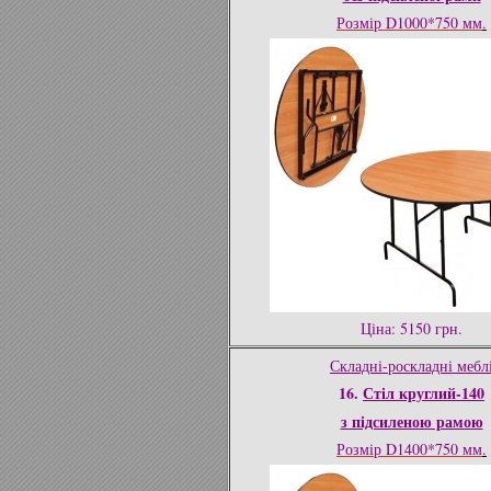
Розмір D1000*750 мм
.
Ціна: 5150 грн.
Складні-роскладні мебл
16.
Стіл круглий-140
з підсиленою рамою
Розмір D1400*750 мм
.