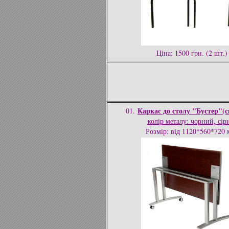
Ціна: 1500 грн. (2 шт.)
Каркас до столу "Бустер"(
01.
колір металу: чорний, сір
Розмір: від 1120*560*720 