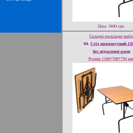
Ціна: 3400 грн.
Складні-роскладні мебл
04.
Стіл прямокутний-120
без підсиленої рами
Розмір 1180*700*750 м