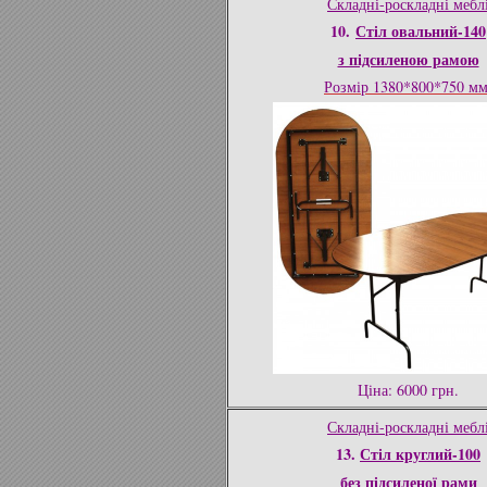
Складні-роскладні мебл
10.
Стіл овальний-140
з підсиленою рамою
Розмір 1380*800*750 м
Ціна: 6000 грн.
Складні-роскладні мебл
13.
Стіл круглий-100
без підсиленої рами